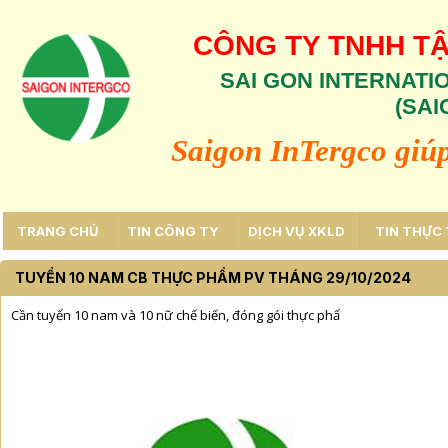
CÔNG TY TNHH TẬ
SAI GON INTERNATI
(SAI
Saigon InTergco giú
TRANG CHỦ
TIN CÔNG TY
DỊCH VỤ XKLD
TIN THỰC 
TUYỂN 10 NAM CB THỰC PHẨM PV THÁNG 29/10/2024
Cần tuyển 10 nam và 10 nữ chế biến, đóng gói thực phẩ