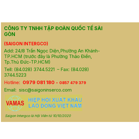
CÔNG TY TNHH TẬP ĐOÀN QUỐC TẾ SÀI
GÒN
(SAIGON INTERGCO)
Add: 24/8 Trần Ngọc Diện,Phường An Khánh-
TP.HCM (trước đây là Phường Thảo Điền,
Tp.Thủ Đức-TP.HCM)
Tell: (84.028) 3744.5221 – Fax: (84.028)
3744.5223
Hotline:
0979 081 180 -
0857 479 379
Email:
sisc@saigoninserco.com
Saigon Intergco là Hội Viên từ 10/10/2020
Th