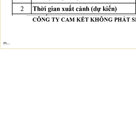
m....