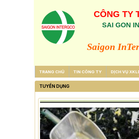
CÔNG TY 
SAI GON 
Saigon InTe
TRANG CHỦ
TIN CÔNG TY
DỊCH VỤ XKL
TUYỂN DỤNG