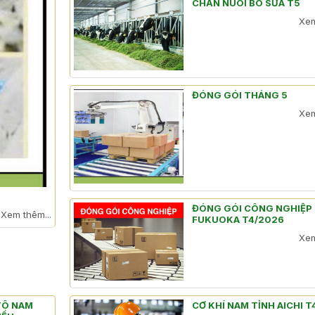
CHĂN NUÔI BÒ SỮA T5
Xem
ĐÓNG GÓI THÁNG 5
Xem
ĐÓNG GÓI CÔNG NGHIỆP
Xem thêm...
FUKUOKA T4/2026
Xem
 TÔ NAM
CƠ KHÍ NAM TỈNH AICHI 