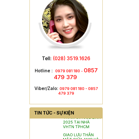
Tell:
(028) 3519.1626
0857
Hotline :
0979 081 180 -
479 379
HÌNH ẢNH GIAO LƯU VỚI TRUNG
Viber/Zalo:
0979 081 180 -
0857
TÂM GIÁO DỤC NGHỀ NGHIỆP -
479 379
GIÁO DỤC THƯỜNG XUYÊN GIỒNG
TRÔM
SAIGON INTERGCO
TIN TỨC - SỰ KIỆN
THAM GIA JOB LINK
2025 TẠI NHÀ
VHTN TPHCM
GIAO LƯU THÂN
MẬT GIỮA AMG VÀ