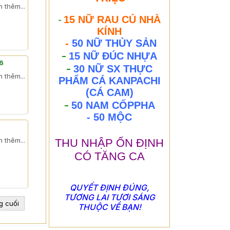
 thêm...
15 NỮ RAU CỦ NHÀ
-
KÍNH
-
50 NỮ THỦY SẢN
-
15 NỮ ĐÚC NHỰA
6
-
30 NỮ SX THỰC
 thêm...
PHẨM CÁ KANPACHI
(CÁ CAM)
-
50 NAM CỐPPHA
- 50 MỘC
 thêm...
THU NHẬP ỔN ĐỊNH
CÓ TĂNG CA
QUYẾT ĐỊNH ĐÚNG,
TƯƠNG LAI TƯƠI SÁNG
g cuối
THUỘC VỀ BẠN!