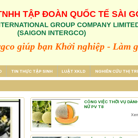
TNHH TẬP ĐOÀN QUỐC TẾ SÀI 
INTERNATIONAL GROUP COMPANY LIMITE
(SAIGON INTERGCO)
rgco giúp bạn Khởi nghiệp
-
Làm g
D
TIN THỰC TẬP SINH
LUẬT XKLD
NGHIÊN CỨU THỊ T
CÔNG VIỆC THỜI VỤ DÀN
NỮ PV T8
Xem