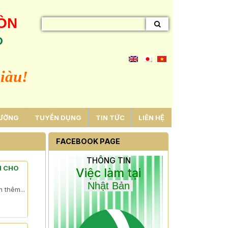
GÒN
D
iàu!
RƯỜNG
TUYỂN DỤNG
TIN TỨC
LIÊN HỆ
FACEBOOK PAGE
THÔNG TIN
H CHO
Việc làm tại
Nhật Bản
 thêm...