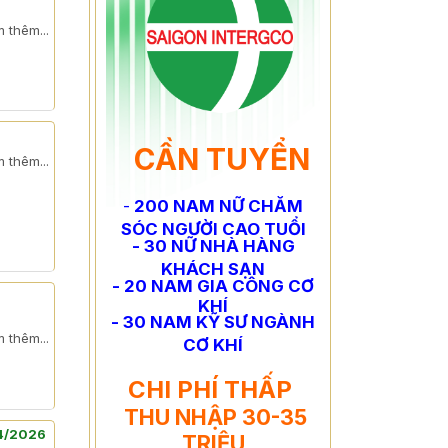
 thêm...
CẦN TUYỂN
 thêm...
-
200 NAM NỮ CHĂM
SÓC NGƯỜI CAO TUỔI
- 30 NỮ NHÀ HÀNG
KHÁCH SẠN
- 20 NAM GIA CÔNG CƠ
KHÍ
- 30 NAM KỸ SƯ NGÀNH
 thêm...
CƠ KHÍ
CHI PHÍ THẤP
THU NHẬP 30-35
T4/2026
TRIỆU