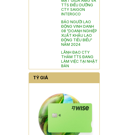
TTS ĐIỀU DƯỠNG
CTY SAIGON
INTERGCO
BÁO NGƯỜI LAO
ĐỘNG VINH DANH
08 "DOANH NGHIỆP
XUẤT KHẨU LAO
ĐỘNG TIÊU BIỂU"
NĂM 2024
LÃNH ĐẠO CTY
THĂM TTS ĐANG
LÀM VIỆC TẠI NHẬT
BẢN
TỶ GIÁ