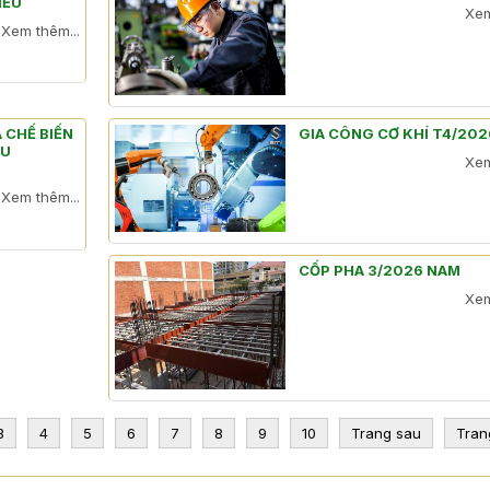
IỀU
Xem
Xem thêm...
 CHẾ BIẾN
GIA CÔNG CƠ KHÍ T4/202
ỀU
Xem
Xem thêm...
CỐP PHA 3/2026 NAM
Xem
3
4
5
6
7
8
9
10
Trang sau
Tran